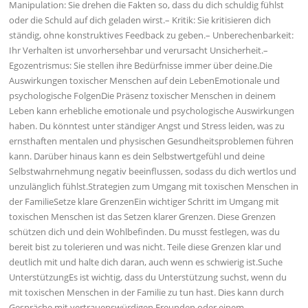
Manipulation: Sie drehen die Fakten so, dass du dich schuldig fühlst
oder die Schuld auf dich geladen wirst.– Kritik: Sie kritisieren dich
ständig, ohne konstruktives Feedback zu geben.– Unberechenbarkeit:
Ihr Verhalten ist unvorhersehbar und verursacht Unsicherheit.–
Egozentrismus: Sie stellen ihre Bedürfnisse immer über deine.Die
Auswirkungen toxischer Menschen auf dein LebenEmotionale und
psychologische FolgenDie Präsenz toxischer Menschen in deinem
Leben kann erhebliche emotionale und psychologische Auswirkungen
haben. Du könntest unter ständiger Angst und Stress leiden, was zu
ernsthaften mentalen und physischen Gesundheitsproblemen führen
kann. Darüber hinaus kann es dein Selbstwertgefühl und deine
Selbstwahrnehmung negativ beeinflussen, sodass du dich wertlos und
unzulänglich fühlst.Strategien zum Umgang mit toxischen Menschen in
der FamilieSetze klare GrenzenEin wichtiger Schritt im Umgang mit
toxischen Menschen ist das Setzen klarer Grenzen. Diese Grenzen
schützen dich und dein Wohlbefinden. Du musst festlegen, was du
bereit bist zu tolerieren und was nicht. Teile diese Grenzen klar und
deutlich mit und halte dich daran, auch wenn es schwierig ist.Suche
UnterstützungEs ist wichtig, dass du Unterstützung suchst, wenn du
mit toxischen Menschen in der Familie zu tun hast. Dies kann durch
Gespräche mit vertrauenswürdigen Freunden oder einem